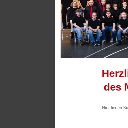
Herz
des 
Hier finden S