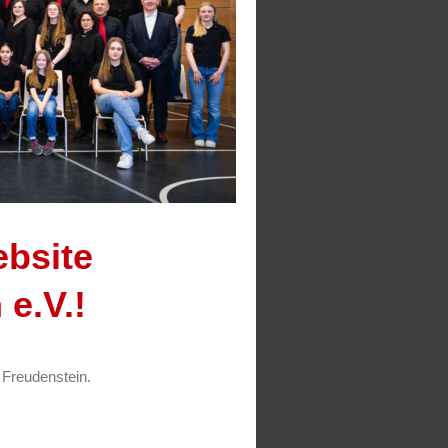
ebsite
e.V.!
 Freudenstein.