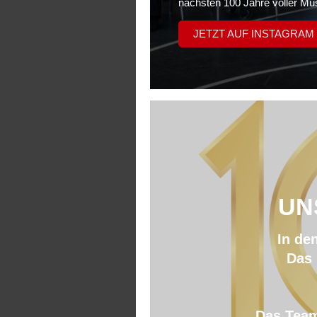
nächsten 100 Jahre voller Mus
JETZT AUF INSTAGRAM
UN
In de
Das 
Das Team 