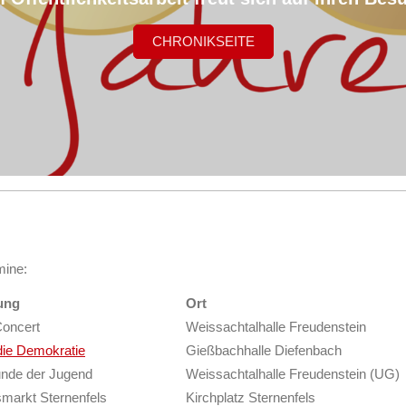
CHRONIKSEITE
mine:
ung
Ort
Concert
Weissachtalhalle Freudenstein
die Demokratie
Gießbachhalle Diefenbach
unde der Jugend
Weissachtalhalle Freudenstein (UG)
markt Sternenfels
Kirchplatz Sternenfels