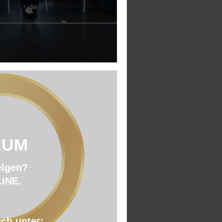
ÄUM
elgen?
LINE.
uch unter: