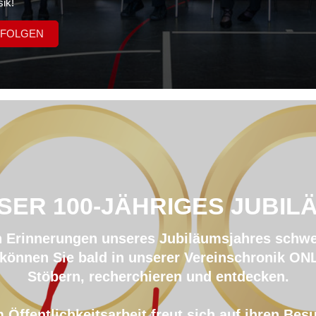
ik!
 FOLGEN
SER 100-JÄHRIGES JUBIL
n Erinnerungen unseres Jubiläumsjahres schw
können Sie bald in unserer Vereinschronik ON
Stöbern, recherchieren und entdecken.
Öffentlichkeitsarbeit freut sich auf ihren Bes