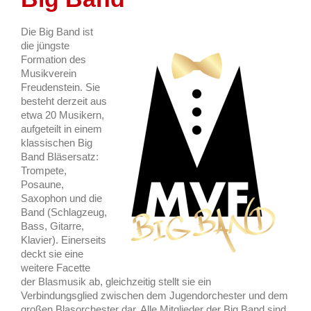
Die Big Band ist
die jüngste
Formation des
Musikverein
Freudenstein. Sie
besteht derzeit aus
etwa 20 Musikern,
aufgeteilt in einem
klassischen Big
Band Bläsersatz:
Trompete,
Posaune,
Saxophon und die
Band (Schlagzeug,
Bass, Gitarre,
Klavier). Einerseits
deckt sie eine
weitere Facette
der Blasmusik ab, gleichzeitig stellt sie ein
Verbindungsglied zwischen dem Jugendorchester und dem
großen Blasorchester dar. Alle Mitglieder der Big Band sind